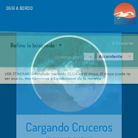
OGGI A BORDO
0
Cruceros
Refine la búsqueda
Ordenar por:
VER ITINERARIO detallado haciendo CLICK en el mapa. El mapa puede no
ser exacto.
Ver Términos y Condiciones de la reserva
Cargando Cruceros